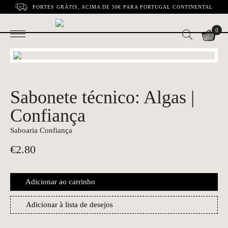
PORTES GRÁTIS, ACIMA DE 50€ PARA PORTUGAL CONTINENTAL
0
Sabonete técnico: Algas |
Confiança
Saboaria Confiança
€
2.80
Adicionar ao carrinho
Adicionar à lista de desejos