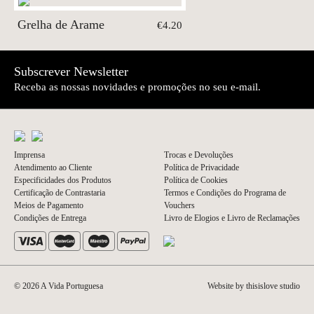
Grelha de Arame
€4.20
Subscrever Newsletter
Receba as nossas novidades e promoções no seu e-mail.
Imprensa
Trocas e Devoluções
Atendimento ao Cliente
Política de Privacidade
Especificidades dos Produtos
Política de Cookies
Certificação de Contrastaria
Termos e Condições do Programa de
Meios de Pagamento
Vouchers
Condições de Entrega
Livro de Elogios e Livro de Reclamações
© 2026 A Vida Portuguesa
Website by thisislove studio