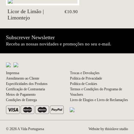
Licor de Limão |
€10.90
Limontejo
Subscrever Newsletter
Receba as nossas novidades e promoções no seu e-mail.
Imprensa
Trocas e Devoluções
Atendimento ao Cliente
Política de Privacidade
Especificidades dos Produtos
Política de Cookies
Certificação de Contrastaria
Termos e Condições do Programa de
Meios de Pagamento
Vouchers
Condições de Entrega
Livro de Elogios e Livro de Reclamações
© 2026 A Vida Portuguesa
Website by thisislove studio