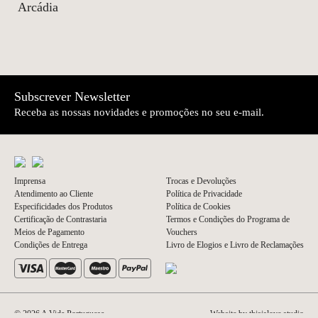
Arcádia
Subscrever Newsletter
Receba as nossas novidades e promoções no seu e-mail.
Imprensa
Trocas e Devoluções
Atendimento ao Cliente
Política de Privacidade
Especificidades dos Produtos
Política de Cookies
Certificação de Contrastaria
Termos e Condições do Programa de
Meios de Pagamento
Vouchers
Condições de Entrega
Livro de Elogios e Livro de Reclamações
© 2026 A Vida Portuguesa
Website by thisislove studio