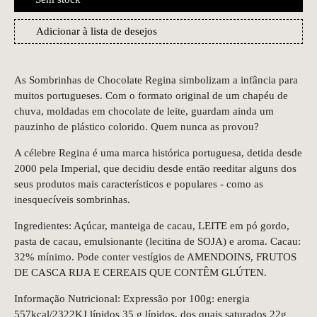
Adicionar à lista de desejos
As Sombrinhas de Chocolate Regina simbolizam a infância para
muitos portugueses. Com o formato original de um chapéu de
chuva, moldadas em chocolate de leite, guardam ainda um
pauzinho de plástico colorido. Quem nunca as provou?
A célebre Regina é uma marca histórica portuguesa, detida desde
2000 pela Imperial, que decidiu desde então reeditar alguns dos
seus produtos mais característicos e populares - como as
inesquecíveis sombrinhas.
Ingredientes: Açúcar, manteiga de cacau, LEITE em pó gordo,
pasta de cacau, emulsionante (lecitina de SOJA) e aroma. Cacau:
32% mínimo. Pode conter vestígios de AMENDOINS, FRUTOS
DE CASCA RIJA E CEREAIS QUE CONTÊM GLÚTEN.
Informação Nutricional: Expressão por 100g: energia
557kcal/2322KJ lípidos 35 g lípidos, dos quais saturados 22g