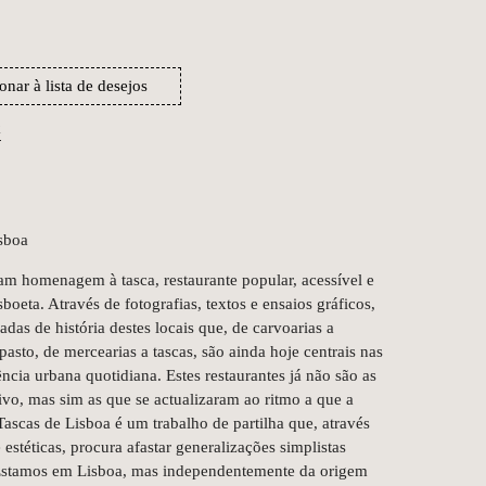
onar à lista de desejos
k
sboa
stam homenagem à tasca, restaurante popular, acessível e
isboeta. Através de fotografias, textos e ensaios gráficos,
das de história destes locais que, de carvoarias a
pasto, de mercearias a tascas, são ainda hoje centrais nas
ncia urbana quotidiana. Estes restaurantes já não são as
ivo, mas sim as que se actualizaram ao ritmo a que a
Tascas de Lisboa é um trabalho de partilha que, através
 estéticas, procura afastar generalizações simplistas
 Estamos em Lisboa, mas independentemente da origem