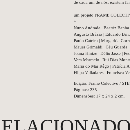
de cada um de nós, existem fam
um projeto FRAME COLECT
+
Nuno Andrade | Beatriz Banha |
Augusto Brázio | Eduardo Brito
Paulo Catrica | Margarida Corr
Maura Grimaldi | Céu Guarda |
Joana Hintze | Délio Jasse | Pe
Vera Marmelo | Rui Dias Montei
Maria do Mar Rêgo | Patrícia 
Filipa Valladares | Francisca Ve
Edição: Frame Colectivo / STET
Páginas: 235
Dimensões: 17 x 24 x 2 cm.
RELACIONADO