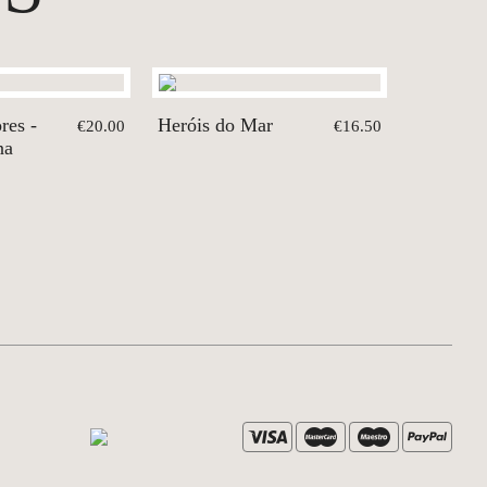
res -
Heróis do Mar
€20.00
€16.50
na