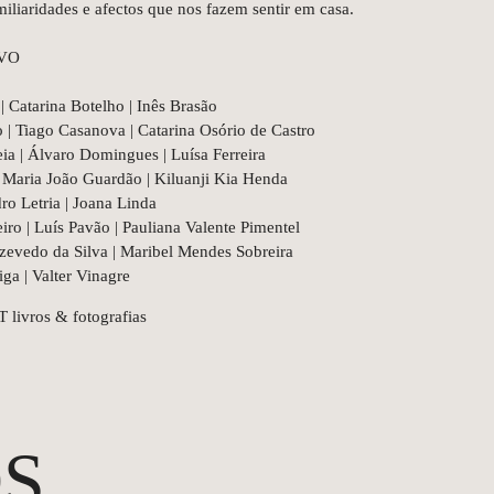
iliaridades e afectos que nos fazem sentir em casa.
IVO
 Catarina Botelho | Inês Brasão
 | Tiago Casanova | Catarina Osório de Castro
eia | Álvaro Domingues | Luísa Ferreira
 Maria João Guardão | Kiluanji Kia Henda
dro Letria | Joana Linda
ro | Luís Pavão | Pauliana Valente Pimentel
Azevedo da Silva | Maribel Mendes Sobreira
iga | Valter Vinagre
 livros & fotografias
S