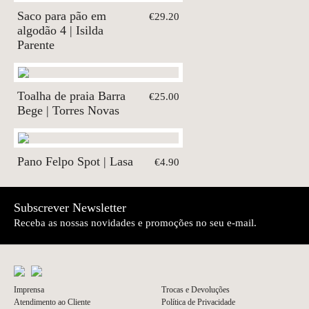
Saco para pão em
€29.20
algodão 4 | Isilda
Parente
Toalha de praia Barra
€25.00
Bege | Torres Novas
Pano Felpo Spot | Lasa
€4.90
Subscrever Newsletter
Receba as nossas novidades e promoções no seu e-mail.
Imprensa
Trocas e Devoluções
Atendimento ao Cliente
Política de Privacidade