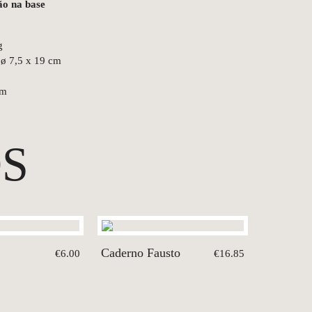
ão na base
g
ø 7,5 x 19 cm
cm
S
Caderno Fausto
€6.00
€16.85