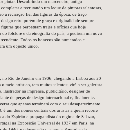
r pintar. Descobrindo um marceneiro, antigo
s completar e recrutando um leque de pintoras talentosas,
a recriação fiel das figuras da época, de traço
 design retro porém de graça e originalidade sempre
 figuras que perpetuam trajes e ofícios que hoje
 do folclore e da etnografia do país, a pedirem um novo
preendente. Todos os bonecos são numerados e
ura um objecto único.
no Rio de Janeiro em 1906, chegando a Lisboa aos 20
 meio artístico, tem muitos talentos: virá a ser galerista
 ilustrador na imprensa, publicitário, designer de
iante de peças de design internacional e, finalmente,
diversa que apenas terminará com o seu desaparecimento
, é um dos nomes centrais dos artistas a quem recorre
ica do Espírito e propagandista do regime de Salazar,
rtugal na Exposição Universal de 1937 em Paris, na
 de 1940, na decoração das novas Pousadas de