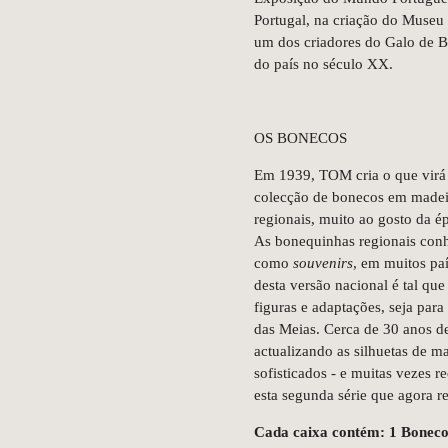
Portugal, na criação do Museu
um dos criadores do Galo de B
do país no século XX.
OS BONECOS
Em 1939, TOM cria o que virá 
colecção de bonecos em madeir
regionais, muito ao gosto da é
As bonequinhas regionais conh
como
souvenirs
, em muitos pa
desta versão nacional é tal qu
figuras e adaptações, seja par
das Meias. Cerca de 30 anos d
actualizando as silhuetas de 
sofisticados - e muitas vezes r
esta segunda série que agora r
Cada caixa contém:
1 Bonec