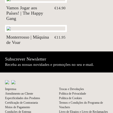
Vamos Jogar aos
€14.90
Países! | The Happy
Gang
Monterrosso | Máquina
€11.95
de Voar
Subscrever Newsletter
Receba as nossas novidades e promoções no seu e-mail.
Imprensa
Trocas e Devoluções
Atendimento ao Cliente
Política de Privacidade
Especificidades dos Produtos
Política de Cookies
Certificação de Contrastaria
Termos e Condições do Programa de
Meios de Pagamento
Vouchers
Condições de Entrega
Livro de Elogios e Livro de Reclamações