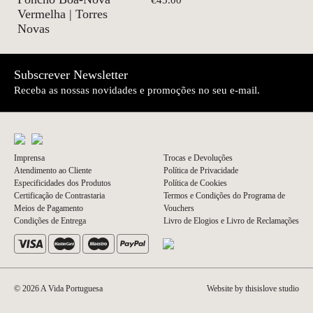
€45.00
Vermelha | Torres
Novas
Subscrever Newsletter
Receba as nossas novidades e promoções no seu e-mail.
Imprensa
Trocas e Devoluções
Atendimento ao Cliente
Política de Privacidade
Especificidades dos Produtos
Política de Cookies
Certificação de Contrastaria
Termos e Condições do Programa de
Meios de Pagamento
Vouchers
Condições de Entrega
Livro de Elogios e Livro de Reclamações
© 2026 A Vida Portuguesa
Website by thisislove studio