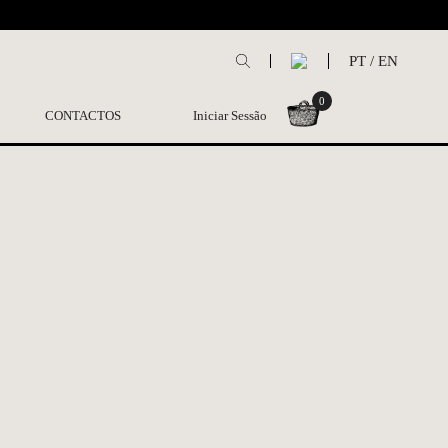
L
PT
/
EN
0
CONTACTOS
Iniciar Sessão