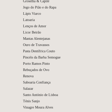
Groselha & Capilé
Jogo do Pião e do Rapa
Lápis Viarco
Latoaria
Lenços de Amor
Licor Beirão
Mantas Alentejanas
Ouro de Travassos
Pasta Dentífrica Couto
Pincéis da Barba Semogue
Porto Ramos Pinto
Rebuçados de Ovo
Renova
Saboaria Confiança
Salazar
Santo António de Lisboa
Ténis Sanjo
Vinagre Moura Alves