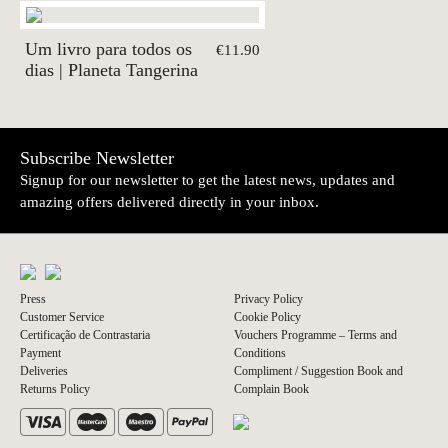
Um livro para todos os
€11.90
dias | Planeta Tangerina
Subscribe Newsletter
Signup for our newsletter to get the latest news, updates and
amazing offers delivered directly in your inbox.
Press
Privacy Policy
Customer Service
Cookie Policy
Certificação de Contrastaria
Vouchers Programme – Terms and
Payment
Conditions
Deliveries
Compliment / Suggestion Book and
Returns Policy
Complain Book