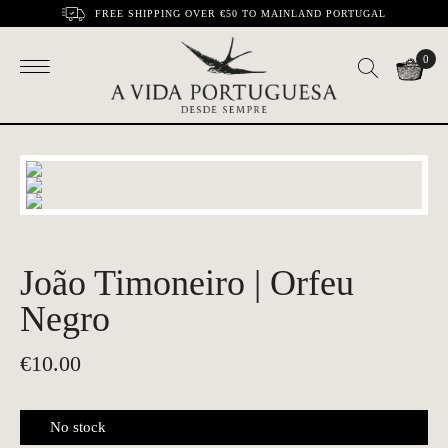
FREE SHIPPING OVER €50 TO MAINLAND PORTUGAL
0
João Timoneiro | Orfeu
Negro
€
10.00
No stock