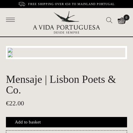
FREE SHIPPING OVER €50 TO MAINLAND PORTUGAL
0
Mensaje | Lisbon Poets &
Co.
€
22.00
Add to basket