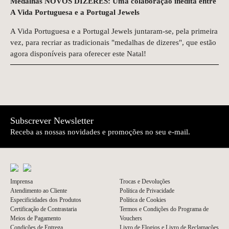
Medalhas NOVOS DIZERES: Uma colaboração inédita entre
A Vida Portuguesa e a Portugal Jewels
A Vida Portuguesa e a Portugal Jewels juntaram-se, pela primeira
vez, para recriar as tradicionais "medalhas de dizeres", que estão
agora disponíveis para oferecer este Natal!
NEWER
OLDER
Subscrever Newsletter
Receba as nossas novidades e promoções no seu e-mail.
Imprensa
Trocas e Devoluções
Atendimento ao Cliente
Política de Privacidade
Especificidades dos Produtos
Política de Cookies
Certificação de Contrastaria
Termos e Condições do Programa de
Meios de Pagamento
Vouchers
Condições de Entrega
Livro de Elogios e Livro de Reclamações