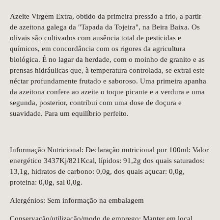
Azeite Virgem Extra, obtido da primeira pressão a frio, a partir
de azeitona galega da "Tapada da Tojeira", na Beira Baixa. Os
olivais são cultivados com ausência total de pesticidas e
químicos, em concordância com os rigores da agricultura
biológica. É no lagar da herdade, com o moinho de granito e as
prensas hidráulicas que, à temperatura controlada, se extrai este
néctar profundamente frutado e saboroso. Uma primeira apanha
da azeitona confere ao azeite o toque picante e a verdura e uma
segunda, posterior, contribui com uma dose de doçura e
suavidade. Para um equilíbrio perfeito.
Informação Nutricional: Declaração nutricional por 100ml: Valor
energético 3437Kj/821Kcal, lípidos: 91,2g dos quais saturados:
13,1g, hidratos de carbono: 0,0g, dos quais açucar: 0,0g,
proteina: 0,0g, sal 0,0g.
Alergénios: Sem informação na embalagem
Conservação/utilização/modo de emprego: Manter em local