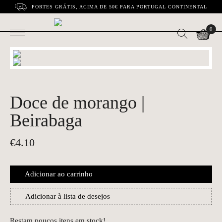
PORTES GRÁTIS, ACIMA DE 50€ PARA PORTUGAL CONTINENTAL
0
Doce de morango |
Beirabaga
€
4.10
Adicionar ao carrinho
Adicionar à lista de desejos
Restam poucos itens em stock!