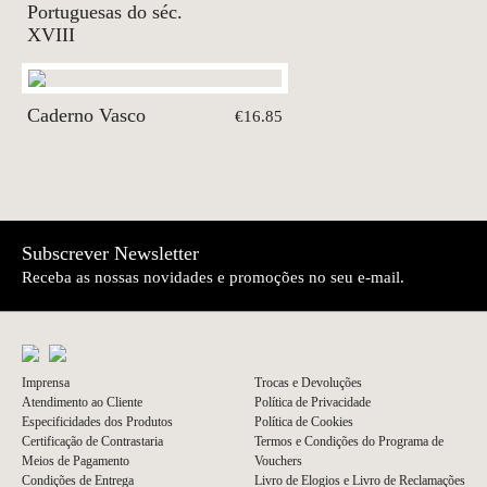
Portuguesas do séc.
XVIII
Caderno Vasco
€16.85
Subscrever Newsletter
Receba as nossas novidades e promoções no seu e-mail.
Imprensa
Trocas e Devoluções
Atendimento ao Cliente
Política de Privacidade
Especificidades dos Produtos
Política de Cookies
Certificação de Contrastaria
Termos e Condições do Programa de
Meios de Pagamento
Vouchers
Condições de Entrega
Livro de Elogios e Livro de Reclamações