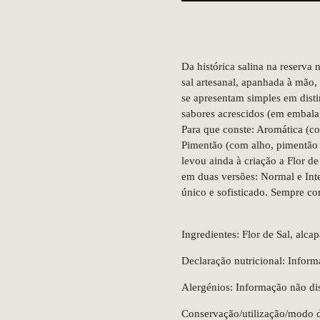
Da histórica salina na reserva 
sal artesanal, apanhada à mão,
se apresentam simples em disti
sabores acrescidos (em embalag
Para que conste: Aromática (co
Pimentão (com alho, pimentão 
levou ainda à criação a Flor d
em duas versões: Normal e Int
único e sofisticado. Sempre co
Ingredientes: Flor de Sal, alcap
Declaração nutricional: Inform
Alergénios: Informação não dis
Conservação/utilização/modo d