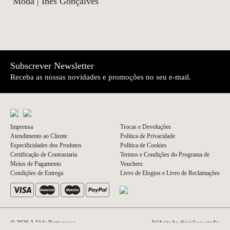
Moda | Inês Gonçalves
Subscrever Newsletter
Receba as nossas novidades e promoções no seu e-mail.
Imprensa
Trocas e Devoluções
Atendimento ao Cliente
Política de Privacidade
Especificidades dos Produtos
Política de Cookies
Certificação de Contrastaria
Termos e Condições do Programa de
Meios de Pagamento
Vouchers
Condições de Entrega
Livro de Elogios e Livro de Reclamações
© 2026 A Vida Portuguesa
Website by thisislove studio