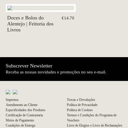
Doces e Bolos do
€14.70
Alentejo | Feitoria dos
Livros
Subscrever Newsletter
Receba as nossas novidades e promoções no seu e-mail.
Imprensa
Trocas e Devoluções
Atendimento ao Cliente
Política de Privacidade
Especificidades dos Produtos
Política de Cookies
Certificação de Contrastaria
Termos e Condições do Programa de
Meios de Pagamento
Vouchers
Condições de Entrega
Livro de Elogios e Livro de Reclamações