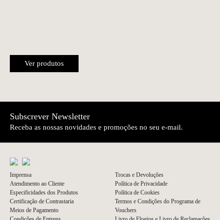
Ver produtos
Subscrever Newsletter
Receba as nossas novidades e promoções no seu e-mail.
Imprensa
Trocas e Devoluções
Atendimento ao Cliente
Política de Privacidade
Especificidades dos Produtos
Política de Cookies
Certificação de Contrastaria
Termos e Condições do Programa de
Meios de Pagamento
Vouchers
Condições de Entrega
Livro de Elogios e Livro de Reclamações